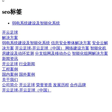

seo标签
弱电系统建设及智能化系统
开云足球
解决方案
弱电系统建设及智能化系统
信息安全整体解决方案
安全云解
决方案
开云足球-开云足球（中国） 网络建设方案
智能化机
房建设及动环监测
分支组网及移动办公
智能化组网解决方案
新闻资讯
开云足球
行业新闻
工程案例
国内案例
国外案例
关于我们
公司简介
开云足球
荣誉资质
发展历程
合作品牌
开云足球-开云足球（中国）
开云足球-开云足球（中国）