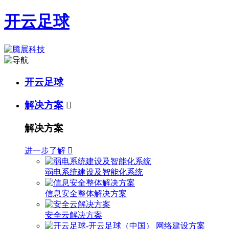
开云足球
开云足球
解决方案

解决方案
进一步了解

弱电系统建设及智能化系统
信息安全整体解决方案
安全云解决方案