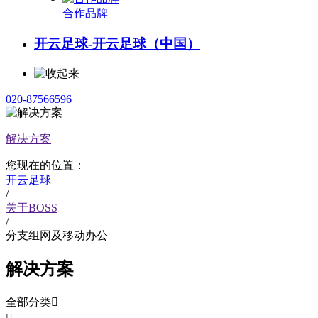
合作品牌
开云足球-开云足球（中国）
020-87566596
解决方案
您现在的位置：
开云足球
/
关于BOSS
/
分支组网及移动办公
解决方案
全部分类
