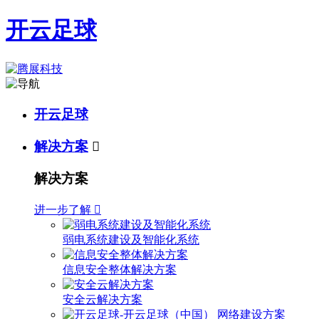
开云足球
开云足球
解决方案

解决方案
进一步了解

弱电系统建设及智能化系统
信息安全整体解决方案
安全云解决方案