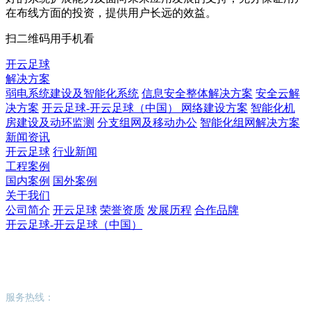
在布线方面的投资，提供用户长远的效益。
扫二维码用手机看
开云足球
解决方案
弱电系统建设及智能化系统
信息安全整体解决方案
安全云解
决方案
开云足球-开云足球（中国） 网络建设方案
智能化机
房建设及动环监测
分支组网及移动办公
智能化组网解决方案
新闻资讯
开云足球
行业新闻
工程案例
国内案例
国外案例
关于我们
公司简介
开云足球
荣誉资质
发展历程
合作品牌
开云足球-开云足球（中国）
开云足球-开云足球（中国）
服务热线：