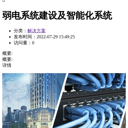

弱电系统建设及智能化系统
分类：
解决方案
发布时间：
2022-07-29 15:49:25
访问量：
0
概要:
概要:
详情