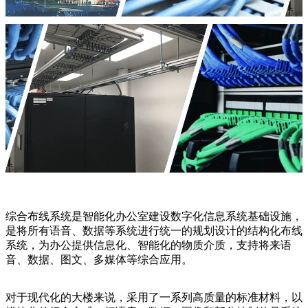
综合布线系统是智能化办公室建设数字化信息系统基础设施，
是将所有语音、数据等系统进行统一的规划设计的结构化布线
系统，为办公提供信息化、智能化的物质介质，支持将来语
音、数据、图文、多媒体等综合应用。
对于现代化的大楼来说，采用了一系列高质量的标准材料，以