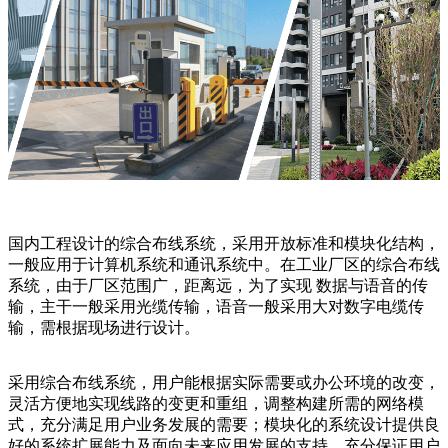
国内工程设计的综合布线系统，采用开放标准和模块化结构，
一般应用于计算机系统和通讯系统中。在工业厂区的综合布线
系统，由于厂区范围广，距离远，为了实现 数据与语音的传
输，主干一般采用光缆传输，语音一般采用大对数字电缆传
输，需根据现场进行设计。
采用综合布线系统，用户能根据实际需要或办公环境的改变，
灵活方便地实现线路的变更和重组，调整构建所需的网络模
式，充分满足用户业务发展的需要；模块化的系统设计提供良
好的系统扩展能力及面向未来应用发展的支持，充分保证用户